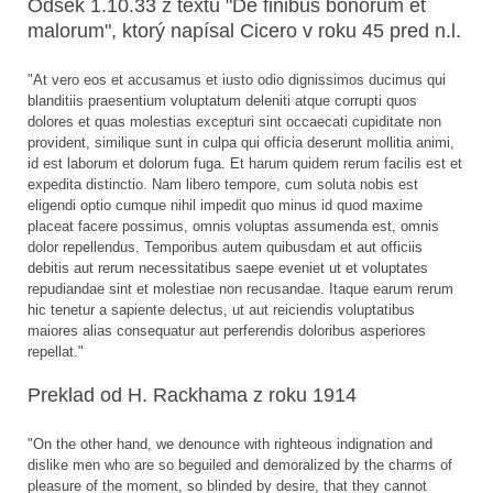
Odsek 1.10.33 z textu "De finibus bonorum et
malorum", ktorý napísal Cicero v roku 45 pred n.l.
"At vero eos et accusamus et iusto odio dignissimos ducimus qui
blanditiis praesentium voluptatum deleniti atque corrupti quos
dolores et quas molestias excepturi sint occaecati cupiditate non
provident, similique sunt in culpa qui officia deserunt mollitia animi,
id est laborum et dolorum fuga. Et harum quidem rerum facilis est et
expedita distinctio. Nam libero tempore, cum soluta nobis est
eligendi optio cumque nihil impedit quo minus id quod maxime
placeat facere possimus, omnis voluptas assumenda est, omnis
dolor repellendus. Temporibus autem quibusdam et aut officiis
debitis aut rerum necessitatibus saepe eveniet ut et voluptates
repudiandae sint et molestiae non recusandae. Itaque earum rerum
hic tenetur a sapiente delectus, ut aut reiciendis voluptatibus
maiores alias consequatur aut perferendis doloribus asperiores
repellat."
Preklad od H. Rackhama z roku 1914
"On the other hand, we denounce with righteous indignation and
dislike men who are so beguiled and demoralized by the charms of
pleasure of the moment, so blinded by desire, that they cannot