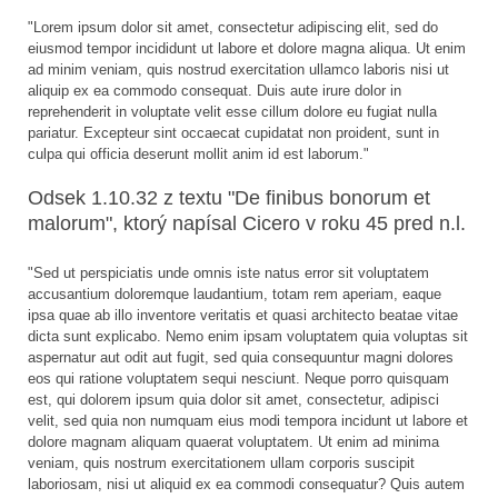
"Lorem ipsum dolor sit amet, consectetur adipiscing elit, sed do
eiusmod tempor incididunt ut labore et dolore magna aliqua. Ut enim
ad minim veniam, quis nostrud exercitation ullamco laboris nisi ut
aliquip ex ea commodo consequat. Duis aute irure dolor in
reprehenderit in voluptate velit esse cillum dolore eu fugiat nulla
pariatur. Excepteur sint occaecat cupidatat non proident, sunt in
culpa qui officia deserunt mollit anim id est laborum."
Odsek 1.10.32 z textu "De finibus bonorum et
malorum", ktorý napísal Cicero v roku 45 pred n.l.
"Sed ut perspiciatis unde omnis iste natus error sit voluptatem
accusantium doloremque laudantium, totam rem aperiam, eaque
ipsa quae ab illo inventore veritatis et quasi architecto beatae vitae
dicta sunt explicabo. Nemo enim ipsam voluptatem quia voluptas sit
aspernatur aut odit aut fugit, sed quia consequuntur magni dolores
eos qui ratione voluptatem sequi nesciunt. Neque porro quisquam
est, qui dolorem ipsum quia dolor sit amet, consectetur, adipisci
velit, sed quia non numquam eius modi tempora incidunt ut labore et
dolore magnam aliquam quaerat voluptatem. Ut enim ad minima
veniam, quis nostrum exercitationem ullam corporis suscipit
laboriosam, nisi ut aliquid ex ea commodi consequatur? Quis autem