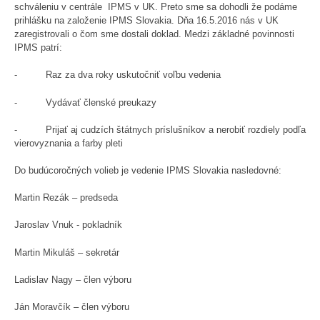
schváleniu v centrále IPMS v UK. Preto sme sa dohodli že podáme
prihlášku na založenie IPMS Slovakia. Dňa 16.5.2016 nás v UK
zaregistrovali o čom sme dostali doklad. Medzi základné povinnosti
IPMS patrí:
- Raz za dva roky uskutočniť voľbu vedenia
- Vydávať členské preukazy
- Prijať aj cudzích štátnych príslušníkov a nerobiť rozdiely podľa
vierovyznania a farby pleti
Do budúcoročných volieb je vedenie IPMS Slovakia nasledovné:
Martin Rezák – predseda
Jaroslav Vnuk - pokladník
Martin Mikuláš – sekretár
Ladislav Nagy – člen výboru
Ján Moravčík – člen výboru