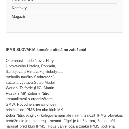
Kontakty
Magazín
IPMS SLOVAKIA konečne oficiálne založená!
Osemnásť modelárov z Nitry,
Liptovského Hrádku, Popradu,
Bardejova a Rimavskej Soboty sa
rozhodlo navštíviť tohtoročnú
súťaž a výstavu Scale Model
World v Telforde (UK). Martin
Rezák z MK Zobor v Nitre
komunikoval s organizátormi
SMW. Pôvodne sme sa chceli
prihlásiť do IPMS len ako klub MK
Zobor Nitra. Anglickí kolegovia nám ale navrhli založiť IPMS Slovakia,
pretože nie je u nich registrovaná. Fígeľ je totiž v tom, že nestačí
napísať pred klub IPMS. Používanie loga a znaku IPMS podlieha