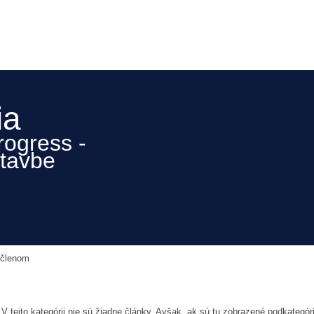
ia
rogress -
stavbe
 členom
V tejto kategórii nie sú žiadne články. Avšak, ak sú tu zobrazené podkategó