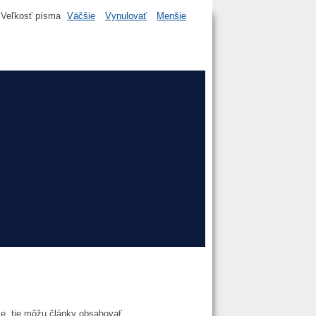
Veľkosť písma
Väčšie
Vynulovať
Menšie
rie, tie môžu články obsahovať.